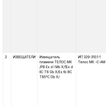
2
ИЗВЕЩАТЕЛИ
Извещатель
ИП 329-310.1-1
пламени ТЕЛОС МК
Телос МК -С-АМ
/PB Ex d I Mb X/1Ex d
IIC T6 Gb X/Ex tb IIIC
T85°C Db X/