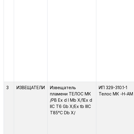
3
ИЗВЕЩАТЕЛИ
Извещатель
ИП 329-310.1-1
пламени ТЕЛОС МК
Телос МК -Н-АМ
/PB Ex d I Mb X/1Ex d
IIC T6 Gb X/Ex tb IIIC
T85°C Db X/