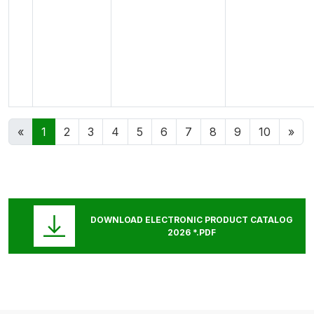
Previous
Nex
«
1
2
3
4
5
6
7
8
9
10
»
DOWNLOAD ELECTRONIC PRODUCT CATALOG
2026 *.PDF