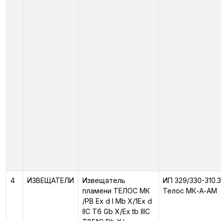
4
ИЗВЕЩАТЕЛИ
Извещатель
ИП 329/330-310.3
пламени ТЕЛОС МК
Телос МК-А-АМ
/PB Ex d I Mb X/1Ex d
IIC T6 Gb X/Ex tb IIIC