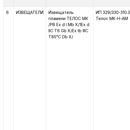
6
ИЗВЕЩАТЕЛИ
Извещатель
ИП 329/330-310.3
пламени ТЕЛОС МК
Телос МК-Н-АМ
/PB Ex d I Mb X/1Ex d
IIC T6 Gb X/Ex tb IIIC
T85°C Db X/