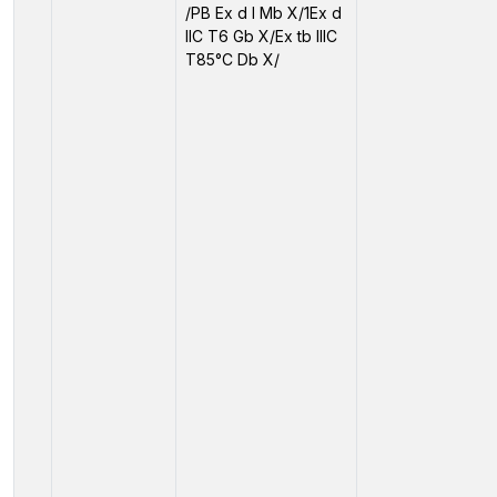
/PB Ex d I Mb X/1Ex d
IIC T6 Gb X/Ex tb IIIC
T85°C Db X/