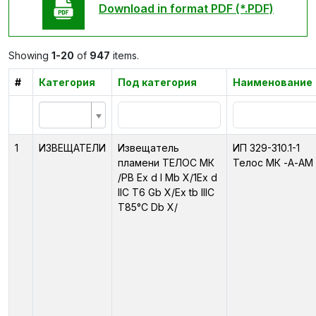
Download in format PDF (*.PDF)
Showing
1-20
of
947
items.
#
Категория
Под категория
Наименование
1
ИЗВЕЩАТЕЛИ
Извещатель
ИП 329-310.1-1
пламени ТЕЛОС МК
Телос МК -А-АМ
/PB Ex d I Mb X/1Ex d
IIC T6 Gb X/Ex tb IIIC
T85°C Db X/